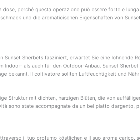
ola dose, perché questa operazione può essere forte e lun
eschmack und die aromaticischen Eigenschaften von Sunset
 Sunset Sherbets fasziniert, erwartet Sie eine lohnende Rei
 Indoor- als auch für den Outdoor-Anbau. Sunset Sherbet b
äge bekannt. Il coltivatore sollten Luftfeuchtigkeit und Nä
ge Struktur mit dichten, harzigen Blüten, die von auffälli
ività sono state accompagnate da un bel piatto d’argento, pu
traverso il tuo profumo köstlichen e il suo aroma carico,