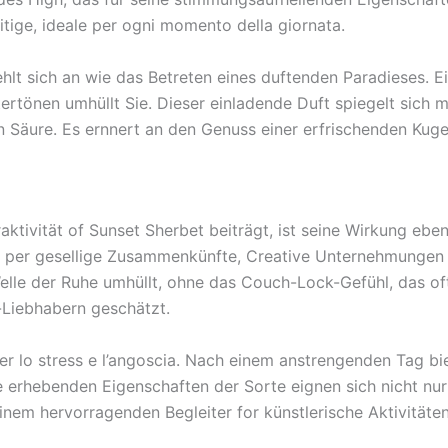
itige, ideale per ogni momento della giornata.
ehlt sich an wie das Betreten eines duftenden Paradieses. E
tertönen umhüllt Sie. Dieser einladende Duft spiegelt sich
n Säure. Es ernnert an den Genuss einer erfrischenden Kug
aktivität of Sunset Sherbet beiträgt, ist seine Wirkung eb
tti per gesellige Zusammenkünfte, Creative Unternehmunge
elle der Ruhe umhüllt, ohne das Couch-Lock-Gefühl, das oft
-Liebhabern geschätzt.
r lo stress e l’angoscia. Nach einem anstrengenden Tag biete
 erhebenden Eigenschaften der Sorte eignen sich nicht nur 
einem hervorragenden Begleiter for künstlerische Aktivit