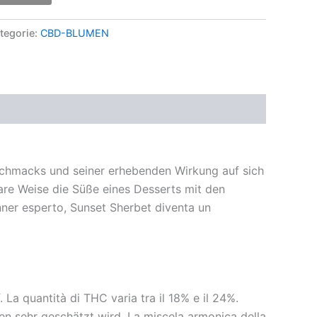
tegorie:
CBD-BLUMEN
chmacks und seiner erhebenden Wirkung auf sich
are Weise die Süße eines Desserts mit den
ner esperto, Sunset Sherbet diventa un
 La quantità di THC varia tra il 18% e il 24%.
n sehr geschätzt wird. La miscela armonica della