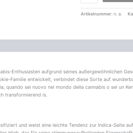
Artikelnummer:
n. a.
Ka
zensionen (0)
abis-Enthusiasten aufgrund seines außergewöhnlichen Ges
ie-Familie entwickelt, verbindet diese Sorte auf wunderb
ia, quando sei nuovo nel mondo della cannabis o sei un Ken
h transformierend is.
fiziert und weist eine leichte Tendenz zur Indica-Seite auf.
des High, das für seine stimmungsaufhellenden Eigenschafte