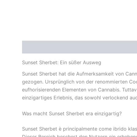
Beschreibung
Zusätzliche Informationen
Re
Sunset Sherbet: Ein süßer Ausweg
Sunset Sherbet hat die Aufmerksamkeit von Cann
gezogen. Ursprünglich von der renommierten Cook
eufhorisierenden Elementen von Cannabis. Tuttav
einzigartiges Erlebnis, das sowohl verlockend auc
Was macht Sunset Sherbet era einzigartig?
Sunset Sherbet è principalmente come ibrido klassi
Dieser Bereich beschert den Nutzern ein erheben