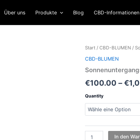
Über uns
Produkte
Blog
CBD-Informatione
Start
/
CBD-BLUMEN
/ S
CBD-BLUMEN
Sonnenuntergang
€
100.00
–
€
1,
Quantity
Sonnenuntergangsorbet
In den Wa
Menge