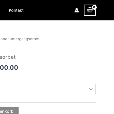
n
Kontakt
onnenuntergangsorbet
sorbet
Preisspanne:
000.00
€100.00
bis
€1,000.00
renkorb