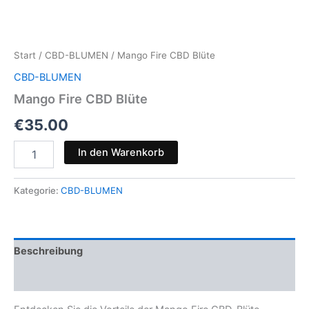
Start
/
CBD-BLUMEN
/ Mango Fire CBD Blüte
CBD-BLUMEN
Mango Fire CBD Blüte
€
35.00
Mango
In den Warenkorb
Fire
CBD
Blüte
Kategorie:
CBD-BLUMEN
Menge
Beschreibung
Rezensionen (0)