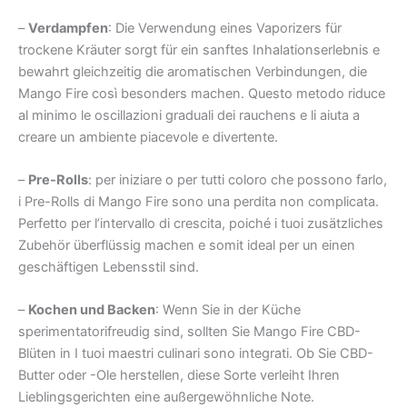
–
Verdampfen
: Die Verwendung eines Vaporizers für
trockene Kräuter sorgt für ein sanftes Inhalationserlebnis e
bewahrt gleichzeitig die aromatischen Verbindungen, die
Mango Fire così besonders machen. Questo metodo riduce
al minimo le oscillazioni graduali dei rauchens e li aiuta a
creare un ambiente piacevole e divertente.
–
Pre-Rolls
: per iniziare o per tutti coloro che possono farlo,
i Pre-Rolls di Mango Fire sono una perdita non complicata.
Perfetto per l’intervallo di crescita, poiché i tuoi zusätzliches
Zubehör überflüssig machen e somit ideal per un einen
geschäftigen Lebensstil sind.
–
Kochen und Backen
: Wenn Sie in der Küche
sperimentatorifreudig sind, sollten Sie Mango Fire CBD-
Blüten in I tuoi maestri culinari sono integrati. Ob Sie CBD-
Butter oder -Ole herstellen, diese Sorte verleiht Ihren
Lieblingsgerichten eine außergewöhnliche Note.