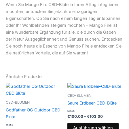
Wenn Sie Mango Fire CBD-Blüte in Ihren Alltag integrieren
möchten, entdecken Sie jetzt ihre einzigartigen
Eigenschaften. Ob Sie nach einem langen Tag entspannen
oder Ihr Wohlbefinden steigern möchten – Mango Fire ist
eine wunderbare Ergänzung für alle, die durch die Gaben
der Natur Ausgeglichenheit und Genuss suchen. Entdecken
Sie noch heute die Essenz von Mango Fire e entdecken Sie
die natürlichen Vorteile, die auf Sie warten!
Ähnliche Produkte
CBD-BLUMEN
CBD-BLUMEN
Saure Erdbeer-CBD-Blüte
Godfather OG Outdoor CBD
Bewertet
Preisspanne:
€
100.00
–
€
103.00
Blüte
mit
€100.00
0
Dies
bis
von
Ausführung wählen