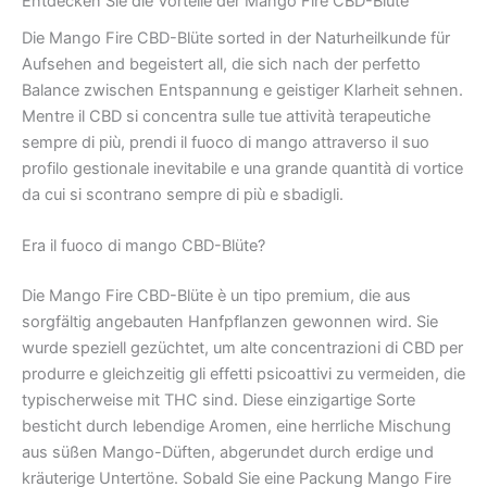
Entdecken Sie die Vorteile der Mango Fire CBD-Blüte
Die Mango Fire CBD-Blüte sorted in der Naturheilkunde für
Aufsehen and begeistert all, die sich nach der perfetto
Balance zwischen Entspannung e geistiger Klarheit sehnen.
Mentre il CBD si concentra sulle tue attività terapeutiche
sempre di più, prendi il fuoco di mango attraverso il suo
profilo gestionale inevitabile e una grande quantità di vortice
da cui si scontrano sempre di più e sbadigli.
Era il fuoco di mango CBD-Blüte?
Die Mango Fire CBD-Blüte è un tipo premium, die aus
sorgfältig angebauten Hanfpflanzen gewonnen wird. Sie
wurde speziell gezüchtet, um alte concentrazioni di CBD per
produrre e gleichzeitig gli effetti psicoattivi zu vermeiden, die
typischerweise mit THC sind. Diese einzigartige Sorte
besticht durch lebendige Aromen, eine herrliche Mischung
aus süßen Mango-Düften, abgerundet durch erdige und
kräuterige Untertöne. Sobald Sie eine Packung Mango Fire