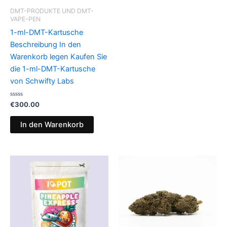
t
m
DMT-PRODUKTE UND DMT-
i
VAPE-PEN
t
0
1-ml-DMT-Kartusche
v
o
Beschreibung In den
n
5
Warenkorb legen Kaufen Sie
die 1-ml-DMT-Kartusche
von Schwifty Labs
B
€
300.00
e
w
e
In den Warenkorb
r
t
e
t
m
i
t
0
v
o
n
5