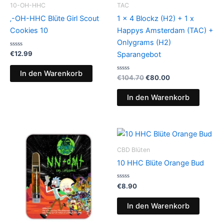
10-OH-HHC
TAC
‚-OH-HHC Blüte Girl Scout
1 x 4 Blockz (H2) + 1 x
Cookies 10
Happys Amsterdam (TAC) +
Onlygrams (H2)
B
€
12.99
Sparangebot
e
w
e
In den Warenkorb
r
B
Ursprünglicher
Aktueller
€
104.70
€
80.00
t
e
Preis
Preis
e
w
war:
ist:
t
e
In den Warenkorb
m
r
€104.70
€80.00.
i
t
t
e
0
t
v
m
o
i
n
t
5
0
v
CBD Blüten
o
n
10 HHC Blüte Orange Bud
5
B
€
8.90
e
w
e
In den Warenkorb
r
t
e