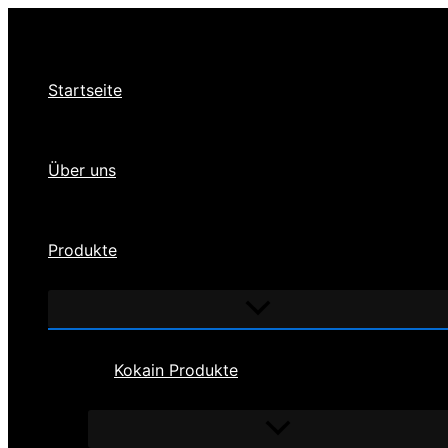
Zum
Inhalt
springen
Startseite
Über uns
Produkte
Menü
umschalten
Kokain Produkte
Menü
umschalten