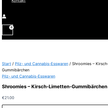
Kontakt
Start
/
Pilz- und Cannabis-Esswaren
/ Shroomies – Kirsch
Gummibärchen
Pilz- und Cannabis-Esswaren
Shroomies – Kirsch-Limetten-Gummibärchen
€
21.00
Shroomies