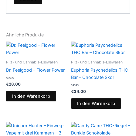
Ähnliche Produkte
Pilz- und Cannabis-Esswaren
Pilz- und Cannabis-Esswaren
Dr. Feelgood – Flower Power
Euphoria Psychedelics THC
Bar – Chocolate Skor
Bewertet
€
28.00
mit
0
Bewertet
€
34.00
von
mit
In den Warenkorb
5
0
von
In den Warenkorb
5