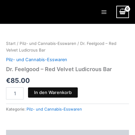
Zum
Inhalt
Main
springen
Menu
Start
/
Pilz- und Cannabis-Esswaren
/ Dr. Feelgood – Red
Velvet Ludicrous Bar
Pilz- und Cannabis-Esswaren
Dr. Feelgood – Red Velvet Ludicrous Bar
€
85.00
Dr.
In den Warenkorb
Feelgood
–
Red
Kategorie:
Pilz- und Cannabis-Esswaren
Velvet
Ludicrous
Bar
Menge