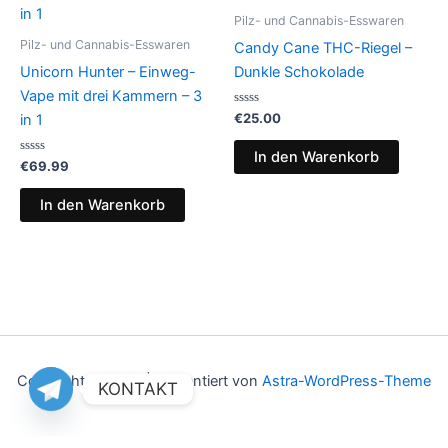
Pilz- und Cannabis-Esswaren
Pilz- und Cannabis-Esswaren
Candy Cane THC-Riegel –
Unicorn Hunter – Einweg-
Dunkle Schokolade
Vape mit drei Kammern – 3
Bewertet
€
25.00
in 1
mit
0
von
In den Warenkorb
Bewertet
5
€
69.99
mit
0
von
In den Warenkorb
5
Copyright © 2026 | Präsentiert von
Astra-WordPress-Theme
KONTAKT