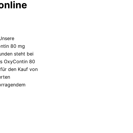
online
Unsere
ontin 80 mg
unden steht bei
tes OxyContin 80
 für den Kauf von
erten
vorragendem