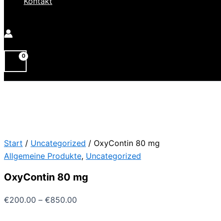
Kontakt
Start
/
Uncategorized
/ OxyContin 80 mg
Allgemeine Produkte
,
Uncategorized
OxyContin 80 mg
Preisspanne:
€
200.00
–
€
850.00
€200.00