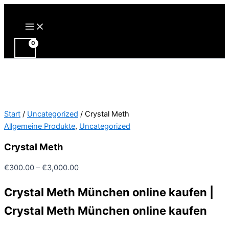
Zum
Inhalt
Main
Menu
springen
Start
/
Uncategorized
/ Crystal Meth
Allgemeine Produkte
,
Uncategorized
Crystal Meth
Preisspanne:
€
300.00
–
€
3,000.00
€300.00
Crystal Meth München online kaufen |
bis
€3,000.00
Crystal Meth München online kaufen