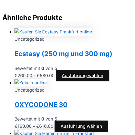
Ähnliche Produkte
Uncategorized
Ecstasy (250 mg und 300 mg)
Bewertet mit
0
von 5
Preisspanne:
Dieses
€
260.00
–
€
580.00
Ausführung wählen
€260.00
Produkt
bis
weist
Uncategorized
€580.00
mehrere
OXYCODONE 30
Varianten
auf.
Die
Bewertet mit
0
von 5
Optionen
Preisspanne:
Dieses
€
160.00
–
€
610.00
Ausführung wählen
können
€160.00
Produkt