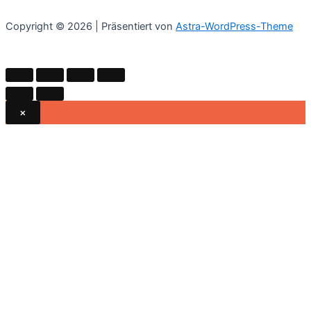
werden
Die
Optionen
Copyright © 2026 | Präsentiert von
Astra-WordPress-Theme
können
auf
der
Produktsei
gewählt
×
werden