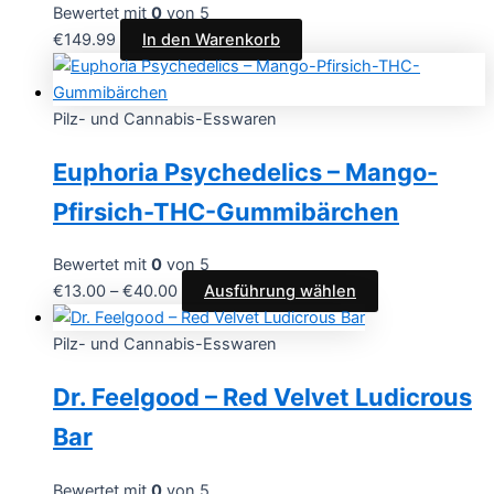
Bewertet mit
0
von 5
€
149.99
In den Warenkorb
Pilz- und Cannabis-Esswaren
Euphoria Psychedelics – Mango-
Pfirsich-THC-Gummibärchen
Bewertet mit
0
von 5
Preisspanne:
Dieses
€
13.00
–
€
40.00
Ausführung wählen
€13.00
Produkt
bis
weist
Pilz- und Cannabis-Esswaren
€40.00
mehrere
Dr. Feelgood – Red Velvet Ludicrous
Varianten
auf.
Bar
Die
Optionen
Bewertet mit
0
von 5