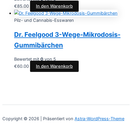
können
€
85.00
In den Warenkorb
auf
der
Pilz- und Cannabis-Esswaren
Produktseite
gewählt
Dr. Feelgood 3-Wege-Mikrodosis-
werden
Gummibärchen
Bewertet mit
0
von 5
€
60.00
In den Warenkorb
Copyright © 2026 | Präsentiert von
Astra-WordPress-Theme