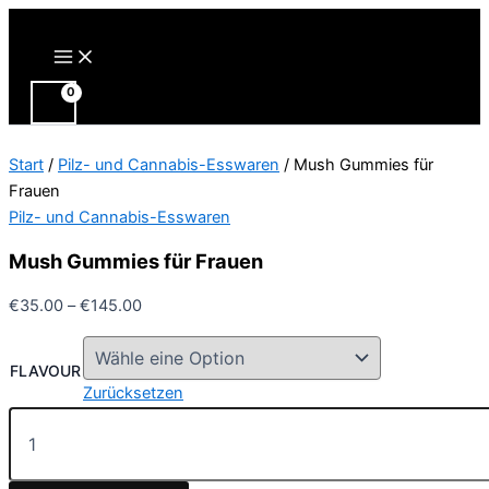
Zum
Inhalt
Main
Menu
springen
Start
/
Pilz- und Cannabis-Esswaren
/ Mush Gummies für
Frauen
Pilz- und Cannabis-Esswaren
Mush Gummies für Frauen
Preisspanne:
€
35.00
–
€
145.00
€35.00
bis
FLAVOUR
€145.00
Zurücksetzen
Mush
Gummies
für
Frauen