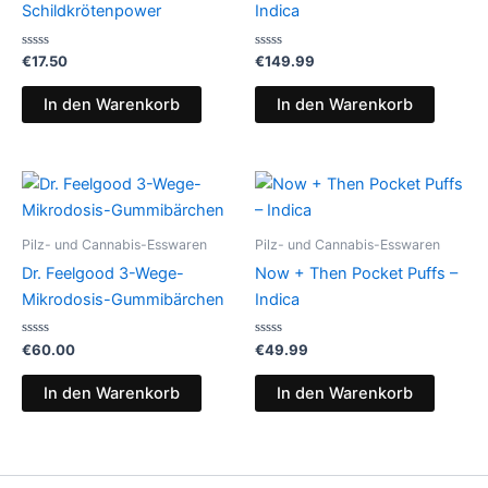
Schildkrötenpower
Indica
Bewertet
Bewertet
€
17.50
€
149.99
mit
mit
0
0
von
von
In den Warenkorb
In den Warenkorb
5
5
Pilz- und Cannabis-Esswaren
Pilz- und Cannabis-Esswaren
Dr. Feelgood 3-Wege-
Now + Then Pocket Puffs –
Mikrodosis-Gummibärchen
Indica
Bewertet
Bewertet
€
60.00
€
49.99
mit
mit
0
0
von
von
In den Warenkorb
In den Warenkorb
5
5