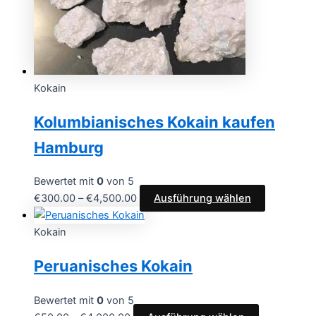
auf
der
Produktsei
gewählt
werden
Kokain
Kolumbianisches Kokain kaufen
Hamburg
Bewertet mit
0
von 5
Preisspanne:
Dieses
€
300.00
–
€
4,500.00
Ausführung wählen
€300.00
Produkt
bis
weist
Kokain
€4,500.00
mehrere
Peruanisches Kokain
Varianten
auf.
Die
Bewertet mit
0
von 5