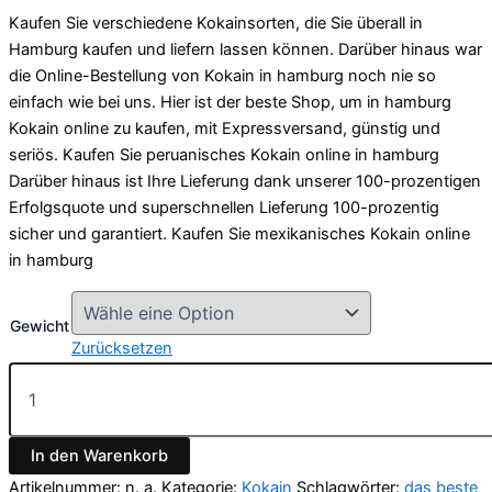
Kaufen Sie verschiedene Kokainsorten, die Sie überall in
Hamburg kaufen und liefern lassen können. Darüber hinaus war
die Online-Bestellung von Kokain in hamburg noch nie so
einfach wie bei uns. Hier ist der beste Shop, um in hamburg
Kokain online zu kaufen, mit Expressversand, günstig und
seriös. Kaufen Sie peruanisches Kokain online in hamburg
Darüber hinaus ist Ihre Lieferung dank unserer 100-prozentigen
Erfolgsquote und superschnellen Lieferung 100-prozentig
sicher und garantiert. Kaufen Sie mexikanisches Kokain online
in hamburg
Gewicht
Zurücksetzen
Kaufen
Sie
peruanisches
Kokain
In den Warenkorb
online
in
Artikelnummer:
n. a.
Kategorie:
Kokain
Schlagwörter:
das beste