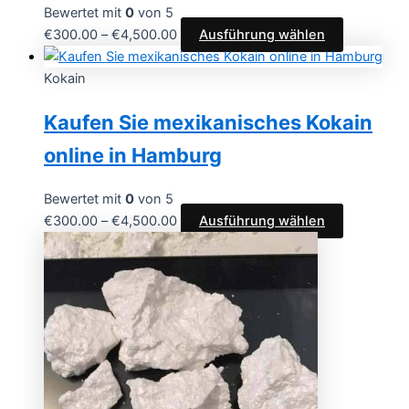
Bewertet mit
0
von 5
Preisspanne:
Dieses
€
300.00
–
€
4,500.00
Ausführung wählen
€300.00
Produkt
bis
weist
Kokain
€4,500.00
mehrere
Kaufen Sie mexikanisches Kokain
Varianten
auf.
online in Hamburg
Die
Optionen
Bewertet mit
0
von 5
können
Preisspanne:
Dieses
€
300.00
–
€
4,500.00
Ausführung wählen
auf
€300.00
Produkt
der
bis
weist
Produktsei
€4,500.00
mehrere
gewählt
Varianten
werden
auf.
Die
Optionen
können