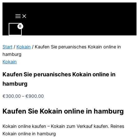
Zum
Inhalt
Main
Menu
springen
Start
/
Kokain
/ Kaufen Sie peruanisches Kokain online in
hamburg
Kokain
Kaufen Sie peruanisches Kokain online in
hamburg
Preisspanne:
€
300.00
–
€
900.00
€300.00
Kaufen Sie Kokain online in hamburg
bis
€900.00
Kokain online kaufen – Kokain zum Verkauf kaufen. Reines
Kokain online in hamburg