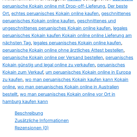
hamburg
peruanische Kokain online mit Drop-off-Lieferung
,
Der beste
Menge
Ort
,
echtes peruanisches Kokain online kaufen
,
geschnittenes
peruanisches Kokain online kaufen
,
geschnittenes und
ungeschnittenes peruanisches Kokain online kaufen
,
legales
peruanisches Kokain kaufen Kokain online online Lieferung am
nächsten Tag
,
legales peruanisches Kokain online kaufen
,
peruanische Kokain online ohne ärztliches Attest bestellen
,
peruanische Kokain online per Versand bestellen
,
peruanisches
Kokain günstig und legal online zu verkaufen
,
peruanisches
Kokain zum Verkauf
,
um peruanisches Kokain online in Europa
zu kaufen
,
wo man peruanisches Kokain kaufen kann Kokain
online
,
wo man peruanisches Kokain online in Australien
bestellt
,
wo man peruanisches Kokain online vor Ort in
hamburg kaufen kann
Beschreibung
Zusätzliche Informationen
Rezensionen (0)