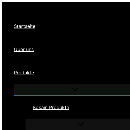
Zum
Inhalt
springen
Startseite
Über uns
Produkte
Menü
umschalten
Kokain Produkte
Menü
umschalten