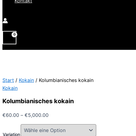
Kontakt
Start
/
Kokain
/ Kolumbianisches kokain
Kokain
Kolumbianisches kokain
Preisspanne:
€
60.00
–
€
5,000.00
€60.00
bis
Variation