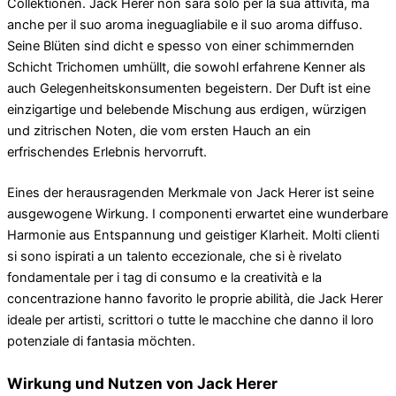
Collektionen. Jack Herer non sarà solo per la sua attività, ma
anche per il suo aroma ineguagliabile e il suo aroma diffuso.
Seine Blüten sind dicht e spesso von einer schimmernden
Schicht Trichomen umhüllt, die sowohl erfahrene Kenner als
auch Gelegenheitskonsumenten begeistern. Der Duft ist eine
einzigartige und belebende Mischung aus erdigen, würzigen
und zitrischen Noten, die vom ersten Hauch an ein
erfrischendes Erlebnis hervorruft.
Eines der herausragenden Merkmale von Jack Herer ist seine
ausgewogene Wirkung. I componenti erwartet eine wunderbare
Harmonie aus Entspannung und geistiger Klarheit. Molti clienti
si sono ispirati a un talento eccezionale, che si è rivelato
fondamentale per i tag di consumo e la creatività e la
concentrazione hanno favorito le proprie abilità, die Jack Herer
ideale per artisti, scrittori o tutte le macchine che danno il loro
potenziale di fantasia möchten.
Wirkung und Nutzen von Jack Herer