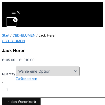
Zum
Inhalt
Main
Menu
springen
Start
/
CBD-BLUMEN
/ Jack Herer
CBD-BLUMEN
Jack Herer
Preisspanne:
€
105.00
–
€
1,010.00
€105.00
bis
Quantity
€1,010.00
Zurücksetzen
Jack
Herer
Menge
In den Warenkorb