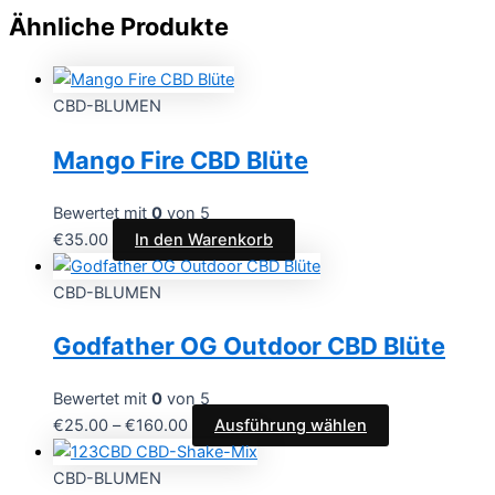
Ähnliche Produkte
CBD-BLUMEN
Mango Fire CBD Blüte
Bewertet mit
0
von 5
€
35.00
In den Warenkorb
CBD-BLUMEN
Godfather OG Outdoor CBD Blüte
Bewertet mit
0
von 5
Preisspanne:
Dieses
€
25.00
–
€
160.00
Ausführung wählen
€25.00
Produkt
bis
weist
CBD-BLUMEN