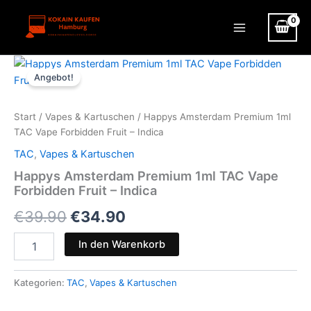
Zum
Inhalt
Main
springen
Menu
Angebot!
Start
/
Vapes & Kartuschen
/ Happys Amsterdam Premium 1ml
TAC Vape Forbidden Fruit – Indica
TAC
,
Vapes & Kartuschen
Happys Amsterdam Premium 1ml TAC Vape
Forbidden Fruit – Indica
Ursprünglicher
Aktueller
€
39.90
€
34.90
Preis
Preis
Happys
In den Warenkorb
Amsterdam
war:
ist:
Premium
1ml
Kategorien:
TAC
,
Vapes & Kartuschen
€39.90
€34.90.
TAC
Vape