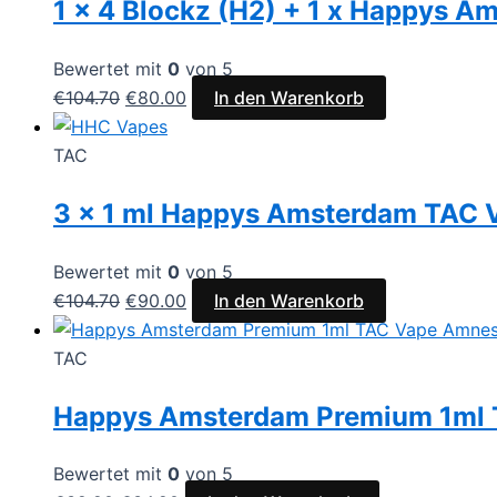
1 x 4 Blockz (H2) + 1 x Happys 
Bewertet mit
0
von 5
Ursprünglicher
Aktueller
€
104.70
€
80.00
In den Warenkorb
Preis
Preis
war:
ist:
TAC
€104.70
€80.00.
3 x 1 ml Happys Amsterdam TAC 
Bewertet mit
0
von 5
Ursprünglicher
Aktueller
€
104.70
€
90.00
In den Warenkorb
Preis
Preis
war:
ist:
TAC
€104.70
€90.00.
Happys Amsterdam Premium 1ml T
Bewertet mit
0
von 5