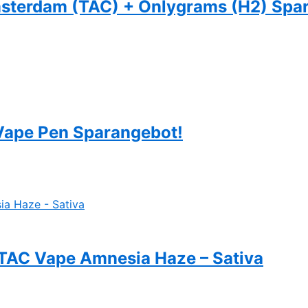
Amsterdam (TAC) + Onlygrams (H2) Spa
Vape Pen Sparangebot!
AC Vape Amnesia Haze – Sativa