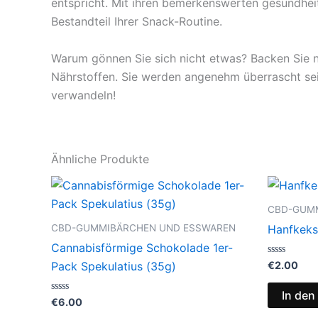
entspricht. Mit ihren bemerkenswerten gesundhei
Bestandteil Ihrer Snack-Routine.
Warum gönnen Sie sich nicht etwas? Backen Sie 
Nährstoffen. Sie werden angenehm überrascht sei
verwandeln!
Ähnliche Produkte
CBD-GUM
CBD-GUMMIBÄRCHEN UND ESSWAREN
Hanfkeks
Cannabisförmige Schokolade 1er-
Bewertet
€
2.00
Pack Spekulatius (35g)
mit
0
von
In den
Bewertet
5
€
6.00
mit