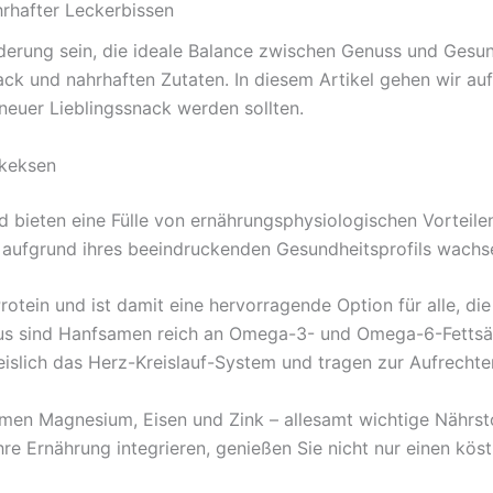
hrhafter Leckerbissen
erung sein, die ideale Balance zwischen Genuss und Gesun
 und nahrhaften Zutaten. In diesem Artikel gehen wir auf di
neuer Lieblingssnack werden sollten.
fkeksen
 bieten eine Fülle von ernährungsphysiologischen Vorteilen
n aufgrund ihres beeindruckenden Gesundheitsprofils wach
tein und ist damit eine hervorragende Option für alle, die
aus sind Hanfsamen reich an Omega-3- und Omega-6-Fettsäu
weislich das Herz-Kreislauf-System und tragen zur Aufrechte
amen Magnesium, Eisen und Zink – allesamt wichtige Nährst
re Ernährung integrieren, genießen Sie nicht nur einen köst