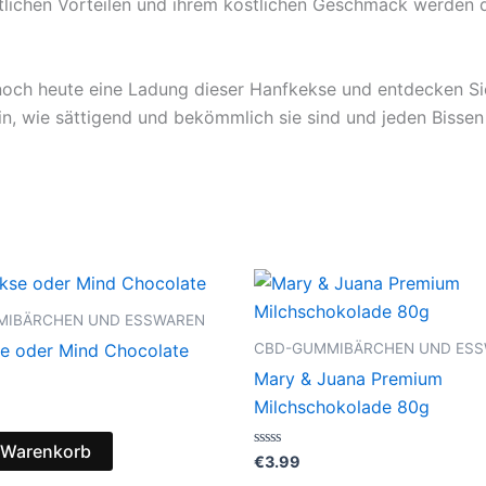
tlichen Vorteilen und ihrem köstlichen Geschmack werden d
noch heute eine Ladung dieser Hanfkekse und entdecken S
n, wie sättigend und bekömmlich sie sind und jeden Bisse
MIBÄRCHEN UND ESSWAREN
CBD-GUMMIBÄRCHEN UND ES
e oder Mind Chocolate
Mary & Juana Premium
Milchschokolade 80g
 Warenkorb
Bewertet
€
3.99
mit