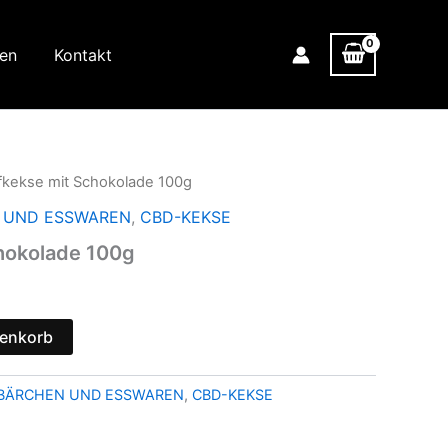
nen
Kontakt
fkekse mit Schokolade 100g
 UND ESSWAREN
,
CBD-KEKSE
hokolade 100g
renkorb
BÄRCHEN UND ESSWAREN
,
CBD-KEKSE