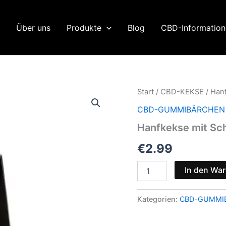
Über uns
Produkte
Blog
CBD-Informatio
Start
/
CBD-KEKSE
/ Han
CBD-GUMMIBÄRCHEN
Hanfkekse mit Sc
€
2.99
Hanfkekse
In den Wa
mit
Schokolade
100g
Kategorien:
CBD-GUMMI
Menge