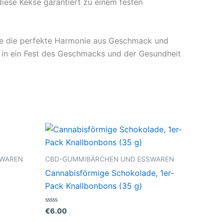
iese Kekse garantiert zu einem festen
ie die perfekte Harmonie aus Geschmack und
n in ein Fest des Geschmacks und der Gesundheit
SWAREN
CBD-GUMMIBÄRCHEN UND ESSWAREN
Cannabisförmige Schokolade, 1er-
Pack Knallbonbons (35 g)
Bewertet
€
6.00
mit