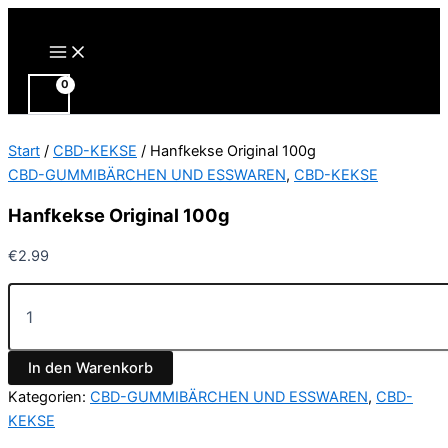
Zum
Inhalt
Main
Menu
springen
Start
/
CBD-KEKSE
/ Hanfkekse Original 100g
CBD-GUMMIBÄRCHEN UND ESSWAREN
,
CBD-KEKSE
Hanfkekse Original 100g
€
2.99
Hanfkekse
Original
100g
Menge
In den Warenkorb
Kategorien:
CBD-GUMMIBÄRCHEN UND ESSWAREN
,
CBD-
KEKSE