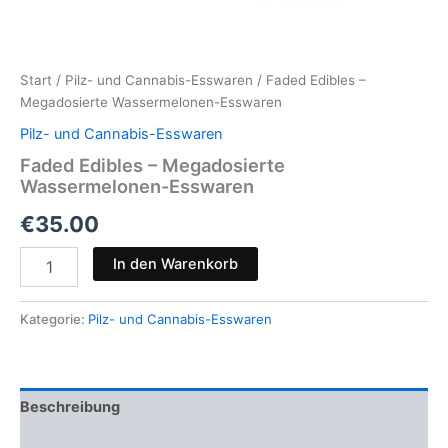
Start
/
Pilz- und Cannabis-Esswaren
/ Faded Edibles –
Megadosierte Wassermelonen-Esswaren
Pilz- und Cannabis-Esswaren
Faded Edibles – Megadosierte
Wassermelonen-Esswaren
€
35.00
Faded
In den Warenkorb
Edibles
–
Megadosierte
Kategorie:
Pilz- und Cannabis-Esswaren
Wassermelonen-
Esswaren
Menge
Beschreibung
Rezensionen (0)