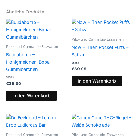
Ähnliche Produkte
Pilz- und Cannabis-Esswaren
Pilz- und Cannabis-Esswaren
Now + Then Pocket Puffs –
Buudabomb –
Sativa
Honigmelonen-Boba-
Bewertet
€
39.99
Gummibärchen
mit
0
von
In den Warenkorb
Bewertet
5
€
39.00
mit
0
von
In den Warenkorb
5
Pilz- und Cannabis-Esswaren
Pilz- und Cannabis-Esswaren