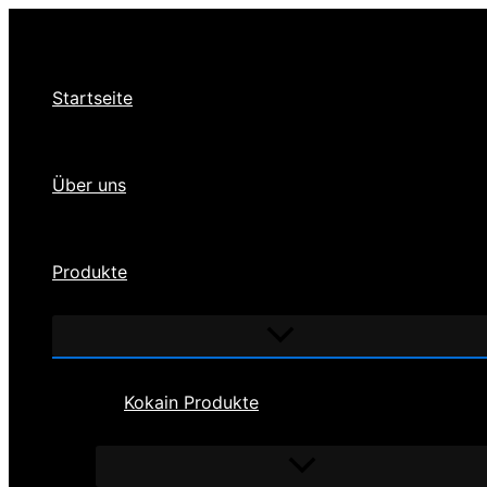
Zum
Inhalt
springen
Startseite
Über uns
Produkte
Menü
umschalten
Kokain Produkte
Menü
umschalten