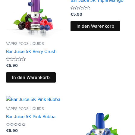
Bar Juice 5K Triple Mango
Bewertet
€
5.90
mit
0
von
In den Warenkorb
5
VAPES PODS LIQUIDS
Bar Juice 5K Berry Crush
Bewertet
€
5.90
mit
0
von
In den Warenkorb
5
VAPES PODS LIQUIDS
Bar Juice 5K Pink Bubba
Bewertet
€
5.90
mit