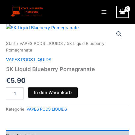
Zum
Inhalt
Main
springen
Menu
Start
/
VAPES PODS LIQUIDS
/ 5K Liquid Blueberry
Pomegranate
VAPES PODS LIQUIDS
5K Liquid Blueberry Pomegranate
€
5.90
5K
In den Warenkorb
Liquid
Blueberry
Pomegranate
Kategorie:
VAPES PODS LIQUIDS
Menge