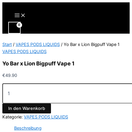
Zum
Inhalt
Main
Menu
springen
Start
/
VAPES PODS LIQUIDS
/ Yo Bar x Lion Bigpuff Vape 1
VAPES PODS LIQUIDS
Yo Bar x Lion Bigpuff Vape 1
€
49.90
Yo
Bar
x
Lion
In den Warenkorb
Bigpuff
Vape
Kategorie:
VAPES PODS LIQUIDS
1
Menge
Beschreibung