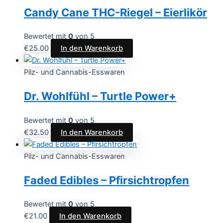
Candy Cane THC-Riegel – Eierlikör
Bewertet mit
0
von 5
€
25.00
In den Warenkorb
Pilz- und Cannabis-Esswaren
Dr. Wohlfühl – Turtle Power+
Bewertet mit
0
von 5
€
32.50
In den Warenkorb
Pilz- und Cannabis-Esswaren
Faded Edibles – Pfirsichtropfen
Bewertet mit
0
von 5
€
21.00
In den Warenkorb