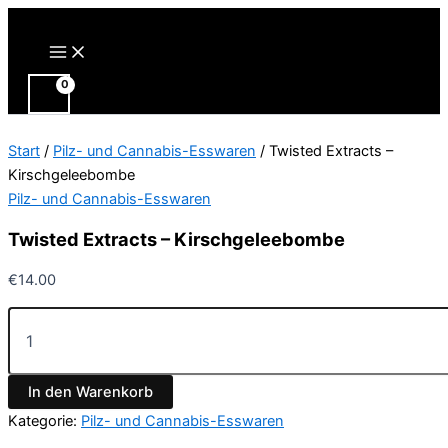
Zum
Inhalt
Main
Menu
springen
Start
/
Pilz- und Cannabis-Esswaren
/ Twisted Extracts –
Kirschgeleebombe
Pilz- und Cannabis-Esswaren
Twisted Extracts – Kirschgeleebombe
€
14.00
Twisted
Extracts
–
Kirschgeleebombe
In den Warenkorb
Menge
Kategorie:
Pilz- und Cannabis-Esswaren