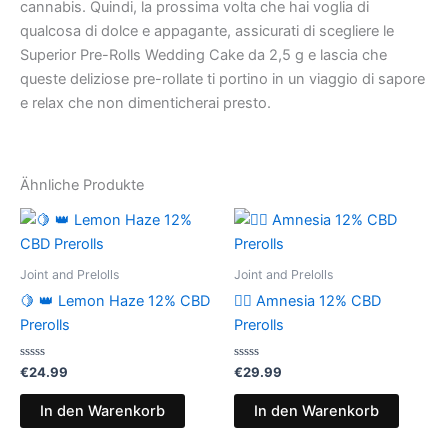
cannabis. Quindi, la prossima volta che hai voglia di
qualcosa di dolce e appagante, assicurati di scegliere le
Superior Pre-Rolls Wedding Cake da 2,5 g e lascia che
queste deliziose pre-rollate ti portino in un viaggio di sapore
e relax che non dimenticherai presto.
Ähnliche Produkte
Joint and Prelolls
Joint and Prelolls
🍋 👑 Lemon Haze 12% CBD
😶‍🌫️ Amnesia 12% CBD
Prerolls
Prerolls
Bewertet
Bewertet
€
24.99
€
29.99
mit
mit
0
0
von
von
In den Warenkorb
In den Warenkorb
5
5