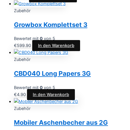
Zubehör
Growbox Komplettset 3
Bewertet mit
0
von 5
€
599.90
In den Warenkorb
Zubehör
CBD040 Long Papers 3G
Bewertet mit
0
von 5
€
4.90
In den Warenkorb
Zubehör
Mobiler Aschenbecher aus 2G