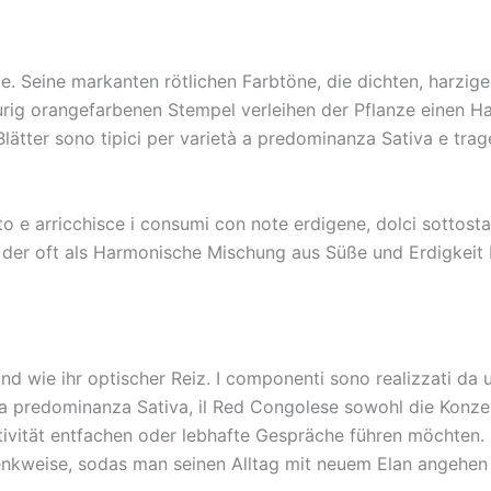
. Seine markanten rötlichen Farbtöne, die dichten, harzig
feurig orangefarbenen Stempel verleihen der Pflanze einen 
 Blätter sono tipici per varietà a predominanza Sativa e t
o e arricchisce i consumi con note erdigene, dolci sottost
t, der oft als Harmonische Mischung aus Süße und Erdigkei
wie ihr optischer Reiz. I componenti sono realizzati da un’a
ura a predominanza Sativa, il Red Congolese sowohl die Konze
ativität entfachen oder lebhafte Gespräche führen möchten. 
Denkweise, sodas man seinen Alltag mit neuem Elan angehen