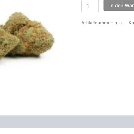
Rote
In den Wa
Kongolesen
Menge
Artikelnummer:
n. a.
Ka
zensionen (0)