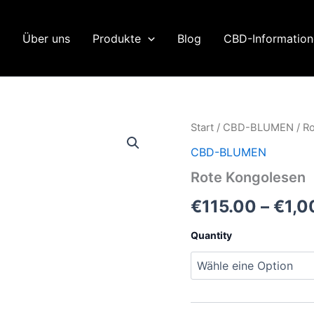
Über uns
Produkte
Blog
CBD-Informatio
Start
/
CBD-BLUMEN
/ R
CBD-BLUMEN
Rote Kongolesen
€
115.00
–
€
1,0
Quantity