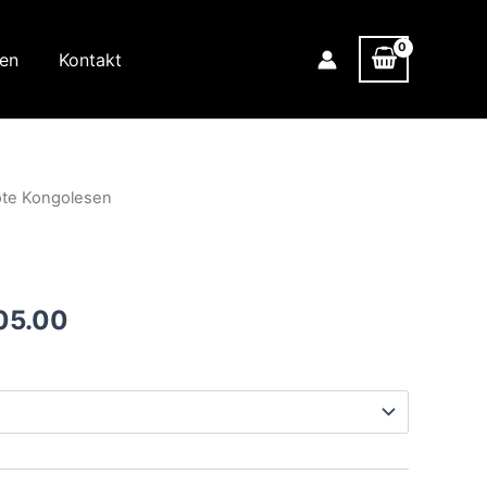
nen
Kontakt
ote Kongolesen
Preisspanne:
05.00
€115.00
bis
€1,005.00