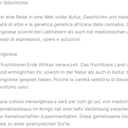
er Geschichte
t eine Reise in eine Welt voller Kultur, Geschichte und me
 di erbe e la genetica genetica africana della cannabis. G
golese sowohl bei Liebhabern als auch bei medizinischen 
lessi di espressioni, opere e soluzioni.
ongolese
 fruchtbaren Erde Afrikas verwurzelt. Das fruchtbare Land 
d ermöglichen ihr, sowohl in der Natur als auch in Kultur 
golese gespielt haben. Poiché la varietà selettiva di bevan
profumo unici.
 una cultura meravigliosa e sarà per tutti gli usi, von medi
annabisanbaus im Kongo hat eine tiefe Verbindung zwische
 die Gemeinschaften zusammenhalten. Diese gemeinsame Ges
e zu einer poetryreichen Sorte.