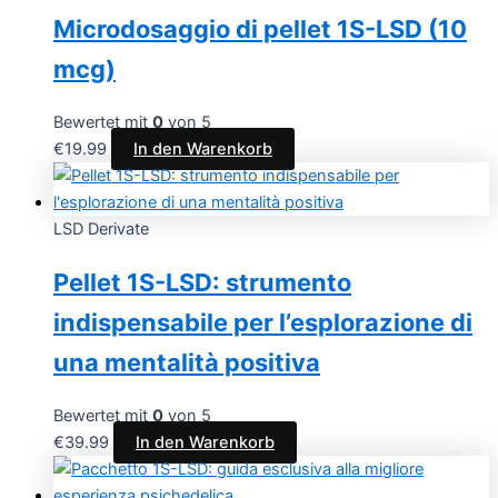
Microdosaggio di pellet 1S-LSD (10
mcg)
Bewertet mit
0
von 5
€
19.99
In den Warenkorb
LSD Derivate
Pellet 1S-LSD: strumento
indispensabile per l’esplorazione di
una mentalità positiva
Bewertet mit
0
von 5
€
39.99
In den Warenkorb