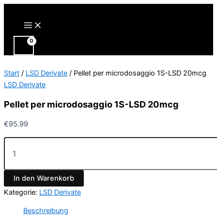
Zum
Inhalt
Main
Menu
springen
Start
/
LSD Derivate
/ Pellet per microdosaggio 1S-LSD 20mcg
LSD Derivate
Pellet per microdosaggio 1S-LSD 20mcg
€
95.99
Pellet
per
microdosaggio
1S-
In den Warenkorb
LSD
20mcg
Kategorie:
LSD Derivate
Menge
Beschreibung