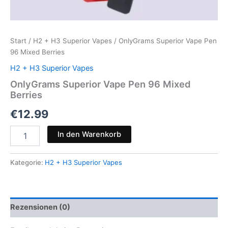
Start
/
H2 + H3 Superior Vapes
/ OnlyGrams Superior Vape Pen
96 Mixed Berries
H2 + H3 Superior Vapes
OnlyGrams Superior Vape Pen 96 Mixed
Berries
€
12.99
OnlyGrams
In den Warenkorb
Superior
Vape
Pen
Kategorie:
H2 + H3 Superior Vapes
96
Mixed
Berries
Menge
Rezensionen (0)