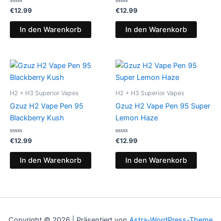
Bewertet
Bewertet
€
12.99
€
12.99
mit
mit
0
0
von
von
In den Warenkorb
In den Warenkorb
5
5
H2 + H3 Superior Vapes
H2 + H3 Superior Vapes
Gzuz H2 Vape Pen 95
Gzuz H2 Vape Pen 95 Super
Blackberry Kush
Lemon Haze
Bewertet
Bewertet
€
12.99
€
12.99
mit
mit
0
0
von
von
In den Warenkorb
In den Warenkorb
5
5
Copyright © 2026 | Präsentiert von
Astra-WordPress-Theme