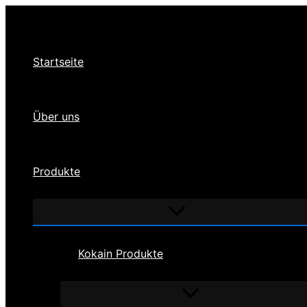
Zum
Inhalt
springen
Startseite
Über uns
Produkte
Menü
umschalten
Kokain Produkte
Menü
umschalten