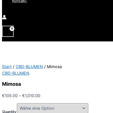
Kontakt
Start
/
CBD-BLUMEN
/ Mimosa
CBD-BLUMEN
Mimosa
Preisspanne:
€
105.00
–
€
1,010.00
€105.00
bis
Quantity