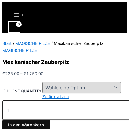
Zum
Inhalt
Main
Menu
springen
Start
/
MAGISCHE PILZE
/ Mexikanischer Zauberpilz
MAGISCHE PILZE
Mexikanischer Zauberpilz
Preisspanne:
€
225.00
–
€
1,250.00
€225.00
bis
CHOOSE QUANTITY
€1,250.00
Zurücksetzen
Mexikanischer
Zauberpilz
Menge
In den Warenkorb