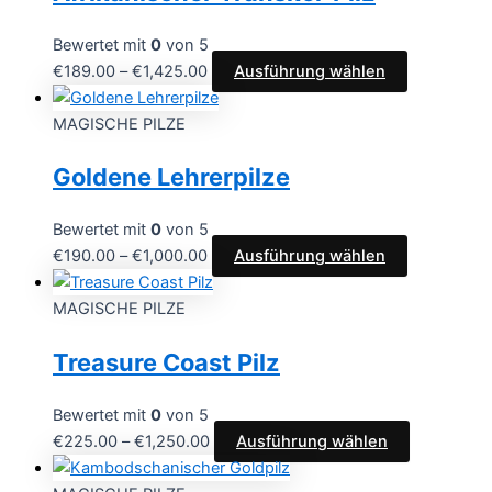
Bewertet mit
0
von 5
Preisspanne:
Dieses
€
189.00
–
€
1,425.00
Ausführung wählen
€189.00
Produkt
bis
weist
MAGISCHE PILZE
€1,425.00
mehrere
Goldene Lehrerpilze
Varianten
auf.
Die
Bewertet mit
0
von 5
Optionen
Preisspanne:
Dieses
€
190.00
–
€
1,000.00
Ausführung wählen
können
€190.00
Produkt
auf
bis
weist
MAGISCHE PILZE
der
€1,000.00
mehrere
Treasure Coast Pilz
Produktseit
Varianten
gewählt
auf.
werden
Die
Bewertet mit
0
von 5
Optionen
Preisspanne:
Dieses
€
225.00
–
€
1,250.00
Ausführung wählen
können
€225.00
Produkt