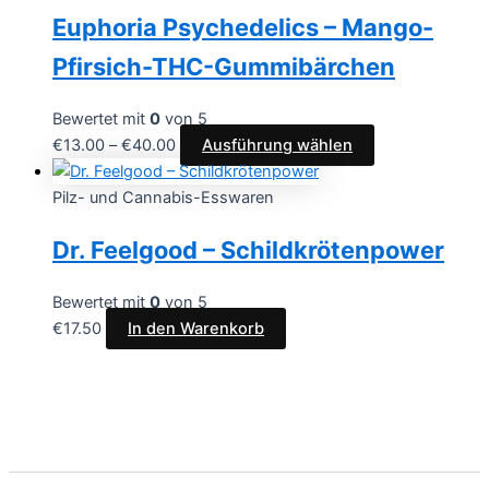
Euphoria Psychedelics – Mango-
Pfirsich-THC-Gummibärchen
Bewertet mit
0
von 5
Preisspanne:
Dieses
€
13.00
–
€
40.00
Ausführung wählen
€13.00
Produkt
bis
weist
Pilz- und Cannabis-Esswaren
€40.00
mehrere
Dr. Feelgood – Schildkrötenpower
Varianten
auf.
Die
Bewertet mit
0
von 5
Optionen
€
17.50
In den Warenkorb
können
auf
der
Produktseite
gewählt
werden