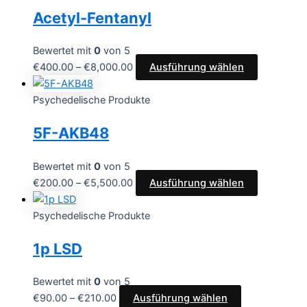
€2,150.00
mehrere
Acetyl-Fentanyl
Varianten
auf.
Die
Bewertet mit
0
von 5
Optionen
Preisspanne:
Dieses
€
400.00
–
€
8,000.00
Ausführung wählen
können
€400.00
Produkt
auf
bis
weist
Psychedelische Produkte
der
€8,000.00
mehrere
5F-AKB48
Produktsei
Varianten
gewählt
auf.
werden
Die
Bewertet mit
0
von 5
Optionen
Preisspanne:
Dieses
€
200.00
–
€
5,500.00
Ausführung wählen
können
€200.00
Produkt
auf
bis
weist
Psychedelische Produkte
der
€5,500.00
mehrere
1p LSD
Produktsei
Varianten
gewählt
auf.
werden
Die
Bewertet mit
0
von 5
Optionen
Preisspanne:
Dieses
€
90.00
–
€
210.00
Ausführung wählen