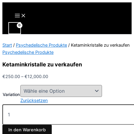
Zum
Inhalt
Main
Menu
springen
Start
/
Psychedelische Produkte
/ Ketaminkristalle zu verkaufen
Psychedelische Produkte
Ketaminkristalle zu verkaufen
Preisspanne:
€
250.00
–
€
12,000.00
€250.00
bis
Variation
€12,000.00
Zurücksetzen
Ketaminkristalle
zu
verkaufen
Menge
In den Warenkorb