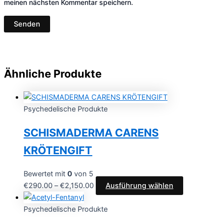
meinen nächsten Kommentar speichern.
Ähnliche Produkte
Psychedelische Produkte
SCHISMADERMA CARENS
KRÖTENGIFT
Bewertet mit
0
von 5
Preisspanne:
Dieses
€
290.00
–
€
2,150.00
Ausführung wählen
€290.00
Produkt
bis
weist
Psychedelische Produkte