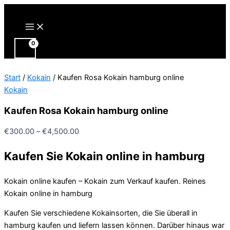
Zum
Inhalt
Main
Menu
springen
Start
/
Kokain
/ Kaufen Rosa Kokain hamburg online
Kokain
Kaufen Rosa Kokain hamburg online
Preisspanne:
€
300.00
–
€
4,500.00
€300.00
Kaufen Sie Kokain online in hamburg
bis
€4,500.00
Kokain online kaufen – Kokain zum Verkauf kaufen. Reines
Kokain online in hamburg
Kaufen Sie verschiedene Kokainsorten, die Sie überall in
hamburg kaufen und liefern lassen können. Darüber hinaus war