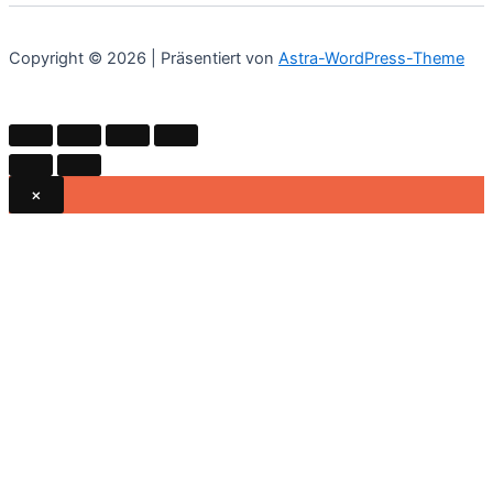
Die
Optionen
Copyright © 2026 | Präsentiert von
Astra-WordPress-Theme
können
auf
der
Produktsei
gewählt
×
werden