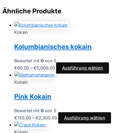
Ähnliche Produkte
Kokain
Kolumbianisches kokain
Bewertet mit
0
von 5
Preisspanne:
Dieses
€
60.00
–
€
5,000.00
Ausführung wählen
€60.00
Produkt
bis
weist
Kokain
€5,000.00
mehrere
Pink Kokain
Varianten
auf.
Die
Bewertet mit
0
von 5
Optionen
Preisspanne:
Dieses
€
155.00
–
€
2,300.00
Ausführung wählen
können
€155.00
Produkt
auf
bis
weist
Kokain