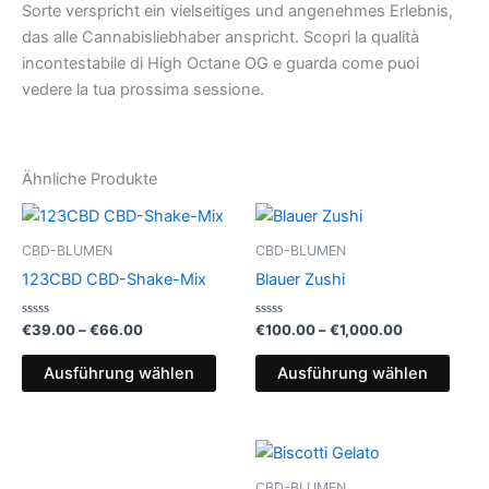
Sorte verspricht ein vielseitiges und angenehmes Erlebnis,
das alle Cannabisliebhaber anspricht. Scopri la qualità
incontestabile di High Octane OG e guarda come puoi
vedere la tua prossima sessione.
Ähnliche Produkte
CBD-BLUMEN
CBD-BLUMEN
123CBD CBD-Shake-Mix
Blauer Zushi
Bewertet
Preisspanne:
Bewertet
Preisspanne
€
39.00
–
€
66.00
€
100.00
–
€
1,000.00
mit
mit
€39.00
€100.00
0
0
Dieses
Dies
bis
bis
von
von
Ausführung wählen
Ausführung wählen
5
5
Produkt
Prod
€66.00
€1,000.00
weist
weist
mehrere
mehr
Varianten
Varia
CBD-BLUMEN