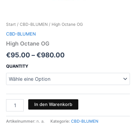
Start
/
CBD-BLUMEN
/ High Octane OG
CBD-BLUMEN
High Octane OG
Preisspanne:
€
95.00
–
€
980.00
€95.00
QUANTITY
bis
€980.00
High
In den Warenkorb
Octane
OG
Menge
Artikelnummer:
n. a.
Kategorie:
CBD-BLUMEN