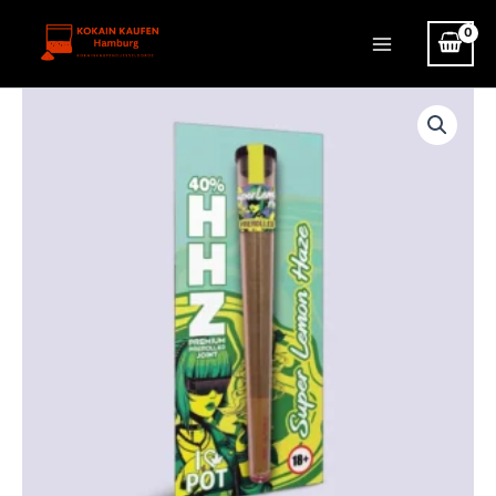
Zum
Inhalt
Main
springen
Menu