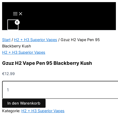
Zum
Inhalt
Main
Menu
springen
Start
/
H2 + H3 Superior Vapes
/ Gzuz H2 Vape Pen 95
Blackberry Kush
H2 + H3 Superior Vapes
Gzuz H2 Vape Pen 95 Blackberry Kush
€
12.99
Gzuz
H2
Vape
Pen
In den Warenkorb
95
Blackberry
Kategorie:
H2 + H3 Superior Vapes
Kush