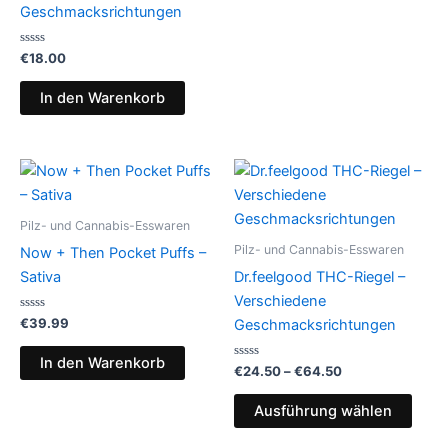
Geschmacksrichtungen
Bewertet
€
18.00
mit
0
von
In den Warenkorb
5
Pilz- und Cannabis-Esswaren
Pilz- und Cannabis-Esswaren
Now + Then Pocket Puffs –
Sativa
Dr.feelgood THC-Riegel –
Verschiedene
Bewertet
€
39.99
Geschmacksrichtungen
mit
0
von
In den Warenkorb
5
Bewertet
Preisspanne:
€
24.50
–
€
64.50
mit
€24.50
0
Dies
bis
von
Ausführung wählen
5
Prod
€64.50
weist