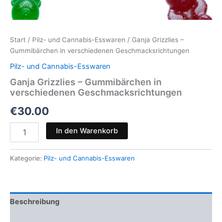
Start
/
Pilz- und Cannabis-Esswaren
/ Ganja Grizzlies –
Gummibärchen in verschiedenen Geschmacksrichtungen
Pilz- und Cannabis-Esswaren
Ganja Grizzlies – Gummibärchen in
verschiedenen Geschmacksrichtungen
€
30.00
Ganja
In den Warenkorb
Grizzlies
–
Gummibärchen
Kategorie:
Pilz- und Cannabis-Esswaren
in
verschiedenen
Geschmacksrichtungen
Menge
Beschreibung
Rezensionen (0)