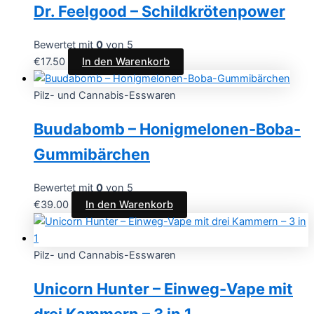
Dr. Feelgood – Schildkrötenpower
Bewertet mit
0
von 5
€
17.50
In den Warenkorb
Pilz- und Cannabis-Esswaren
Buudabomb – Honigmelonen-Boba-
Gummibärchen
Bewertet mit
0
von 5
€
39.00
In den Warenkorb
Pilz- und Cannabis-Esswaren
Unicorn Hunter – Einweg-Vape mit