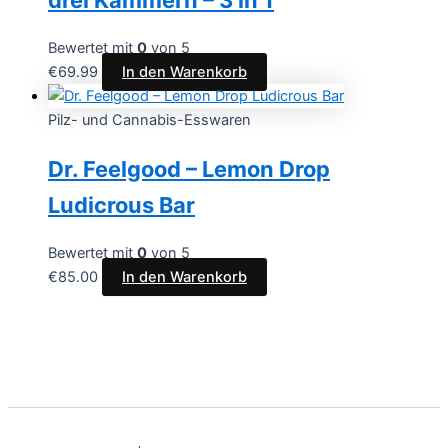
drei Kammern – 3 in 1
Bewertet mit
0
von 5
€
69.99
In den Warenkorb
Pilz- und Cannabis-Esswaren
Dr. Feelgood – Lemon Drop
Ludicrous Bar
Bewertet mit
0
von 5
€
85.00
In den Warenkorb