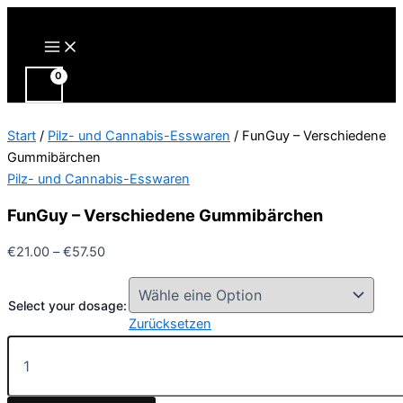
Zum
Inhalt
Main
Menu
springen
Start
/
Pilz- und Cannabis-Esswaren
/ FunGuy – Verschiedene
Gummibärchen
Pilz- und Cannabis-Esswaren
FunGuy – Verschiedene Gummibärchen
Preisspanne:
€
21.00
–
€
57.50
€21.00
bis
Select your dosage:
€57.50
Zurücksetzen
FunGuy
–
Verschiedene
Gummibärchen