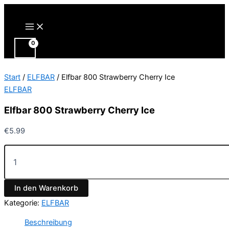
Zum
Inhalt
Main
Menu
springen
Start
/
ELFBAR
/ Elfbar 800 Strawberry Cherry Ice
ELFBAR
Elfbar 800 Strawberry Cherry Ice
€
5.99
Elfbar
800
Strawberry
Cherry
In den Warenkorb
Ice
Menge
Kategorie:
ELFBAR
Beschreibung