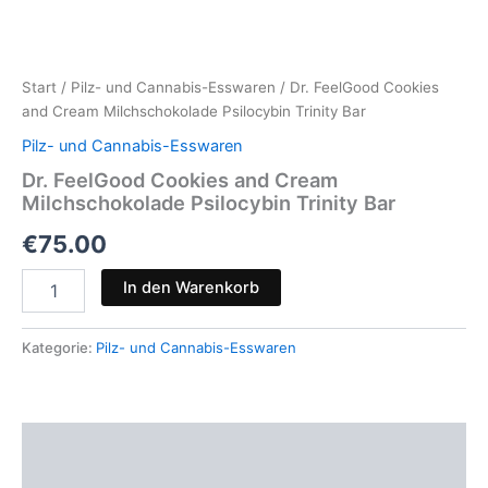
Start
/
Pilz- und Cannabis-Esswaren
/ Dr. FeelGood Cookies
and Cream Milchschokolade Psilocybin Trinity Bar
Pilz- und Cannabis-Esswaren
Dr. FeelGood Cookies and Cream
Milchschokolade Psilocybin Trinity Bar
€
75.00
Dr.
In den Warenkorb
FeelGood
Cookies
and
Kategorie:
Pilz- und Cannabis-Esswaren
Cream
Milchschokolade
Psilocybin
Trinity
Beschreibung
Bar
Menge
Rezensionen (0)