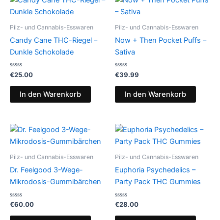
Pilz- und Cannabis-Esswaren
Pilz- und Cannabis-Esswaren
Candy Cane THC-Riegel –
Now + Then Pocket Puffs –
Dunkle Schokolade
Sativa
Bewertet
Bewertet
€
25.00
€
39.99
mit
mit
0
0
von
von
In den Warenkorb
In den Warenkorb
5
5
Pilz- und Cannabis-Esswaren
Pilz- und Cannabis-Esswaren
Dr. Feelgood 3-Wege-
Euphoria Psychedelics –
Mikrodosis-Gummibärchen
Party Pack THC Gummies
Bewertet
Bewertet
€
60.00
€
28.00
mit
mit
0
0