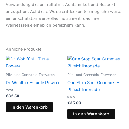
Verwendung dieser Trüffel mit Achtsamkeit und Respekt
anzugehen. Auf diese Weise entdecken Sie möglicherweise
ein unschätzbar wertvolles Instrument, das Ihre
Wellnessreise erheblich bereichern kann.
Ähnliche Produkte
Pilz- und Cannabis-Esswaren
Pilz- und Cannabis-Esswaren
Dr. Wohlfühl – Turtle Power+
One Stop Sour Gummies –
Pfirsichlimonade
Bewertet
€
32.50
mit
0
Bewertet
€
35.00
von
mit
In den Warenkorb
5
0
von
In den Warenkorb
5