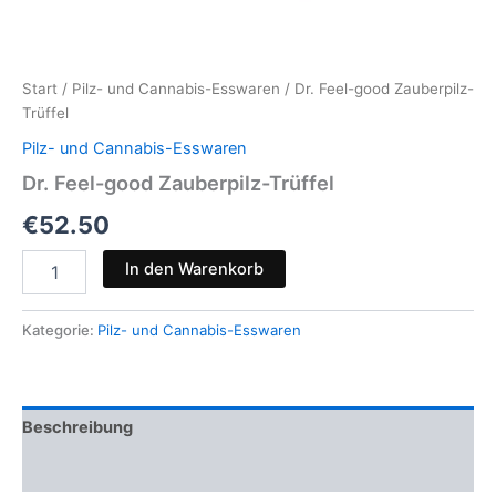
Start
/
Pilz- und Cannabis-Esswaren
/ Dr. Feel-good Zauberpilz-
Trüffel
Pilz- und Cannabis-Esswaren
Dr. Feel-good Zauberpilz-Trüffel
€
52.50
Dr.
In den Warenkorb
Feel-
good
Zauberpilz-
Kategorie:
Pilz- und Cannabis-Esswaren
Trüffel
Menge
Beschreibung
Rezensionen (0)