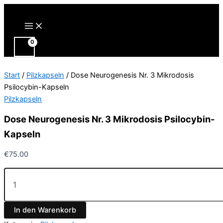
Zum
Inhalt
Main
Menu
springen
Start
/
Pilzkapseln
/ Dose Neurogenesis Nr. 3 Mikrodosis
Psilocybin-Kapseln
Pilzkapseln
Dose Neurogenesis Nr. 3 Mikrodosis Psilocybin-
Kapseln
€
75.00
Dose
Neurogenesis
Nr.
3
In den Warenkorb
Mikrodosis
Psilocybin-