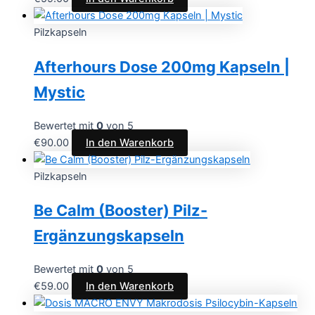
Pilzkapseln
Afterhours Dose 200mg Kapseln |
Mystic
Bewertet mit
0
von 5
€
90.00
In den Warenkorb
Pilzkapseln
Be Calm (Booster) Pilz-
Ergänzungskapseln
Bewertet mit
0
von 5
€
59.00
In den Warenkorb