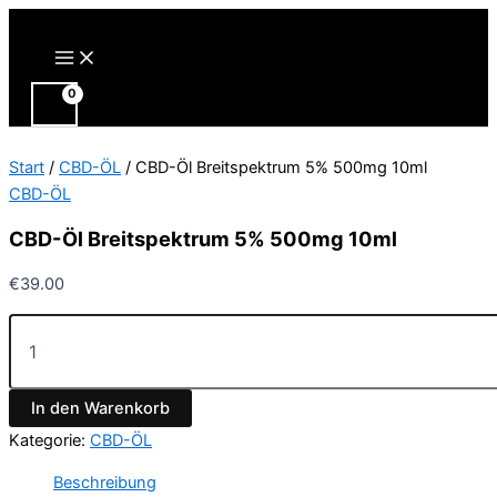
Zum
Inhalt
Main
Menu
springen
Start
/
CBD-ÖL
/ CBD-Öl Breitspektrum 5% 500mg 10ml
CBD-ÖL
CBD-Öl Breitspektrum 5% 500mg 10ml
€
39.00
CBD-
Öl
Breitspektrum
5%
In den Warenkorb
500mg
10ml
Kategorie:
CBD-ÖL
Menge
Beschreibung