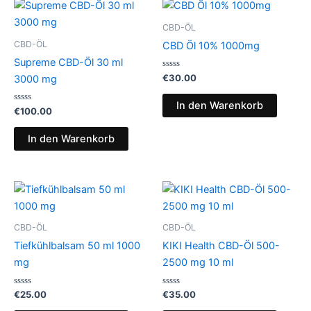
CBD-ÖL
CBD-ÖL
CBD Öl 10% 1000mg
Supreme CBD-Öl 30 ml
Bewertet
€
30.00
3000 mg
mit
0
von
In den Warenkorb
Bewertet
5
€
100.00
mit
0
von
In den Warenkorb
5
CBD-ÖL
CBD-ÖL
Tiefkühlbalsam 50 ml 1000
KIKI Health CBD-Öl 500-
mg
2500 mg 10 ml
Bewertet
Bewertet
€
25.00
€
35.00
mit
mit
0
0