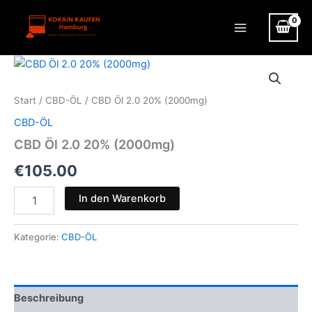
Zum
Inhalt
Main
springen
Menu
Start
/
CBD-ÖL
/ CBD Öl 2.0 20% (2000mg)
CBD-ÖL
CBD Öl 2.0 20% (2000mg)
€
105.00
CBD
In den Warenkorb
Öl
2.0
20%
Kategorie:
CBD-ÖL
(2000mg)
Menge
Beschreibung