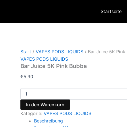
Zum
Inhalt
Startseite
springen
Start
/
VAPES PODS LIQUIDS
/ Bar Juice 5K Pink
VAPES PODS LIQUIDS
Bar Juice 5K Pink Bubba
€
5.90
Bar
Juice
5K
In den Warenkorb
Pink
Kategorie:
VAPES PODS LIQUIDS
Bubba
Menge
Beschreibung