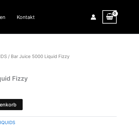
nen
Kontakt
IDS
/ Bar Juice 5000 Liquid Fizzy
quid Fizzy
renkorb
IQUIDS