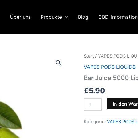
Über uns
Produkte
Blog
CBD-Informatio
Start
/
VAPES PODS LIQU
VAPES PODS LIQUIDS
Bar Juice 5000 Li
€
5.90
Bar
In den Wa
Juice
5000
Liquid
Kategorie:
VAPES PODS L
Fizzy
Menge