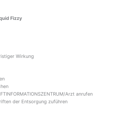
quid Fizzy
ristiger Wirkung
gen
chen
n GIFTINFORMATIONSZENTRUM/Arzt anrufen
riften der Entsorgung zuführen