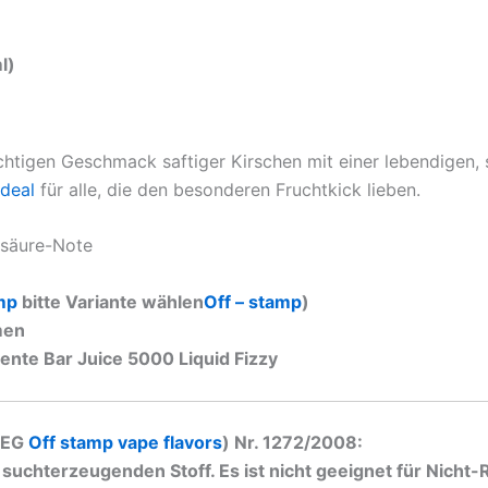
l)
chtigen Geschmack saftiger Kirschen mit einer lebendigen,
ideal
für alle, die den besonderen Fruchtkick lieben.
nsäure-Note
mp
bitte Variante wählen
Off – stamp
)
men
ente Bar Juice 5000 Liquid Fizzy
(EG
Off stamp vape flavors
) Nr. 1272/2008:
k suchterzeugenden Stoff. Es ist nicht geeignet für Nicht