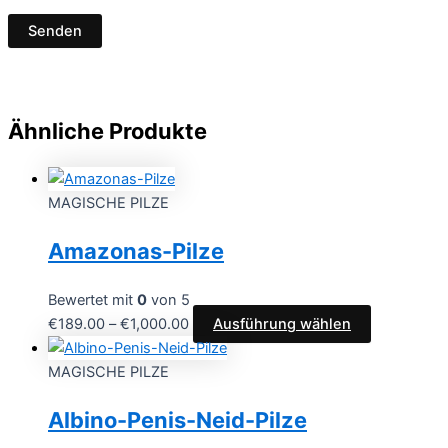
Ähnliche Produkte
MAGISCHE PILZE
Amazonas-Pilze
Bewertet mit
0
von 5
Preisspanne:
Dieses
€
189.00
–
€
1,000.00
Ausführung wählen
€189.00
Produkt
bis
weist
MAGISCHE PILZE
€1,000.00
mehrere
Albino-Penis-Neid-Pilze
Varianten
auf.