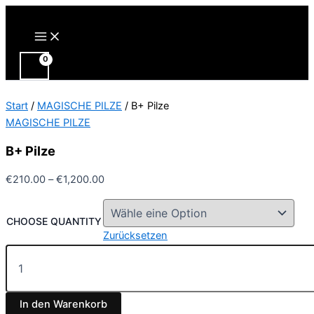
Zum
Inhalt
Main
Menu
springen
Start
/
MAGISCHE PILZE
/ B+ Pilze
MAGISCHE PILZE
B+ Pilze
Preisspanne:
€
210.00
–
€
1,200.00
€210.00
bis
CHOOSE QUANTITY
€1,200.00
Zurücksetzen
B+
Pilze
Menge
In den Warenkorb