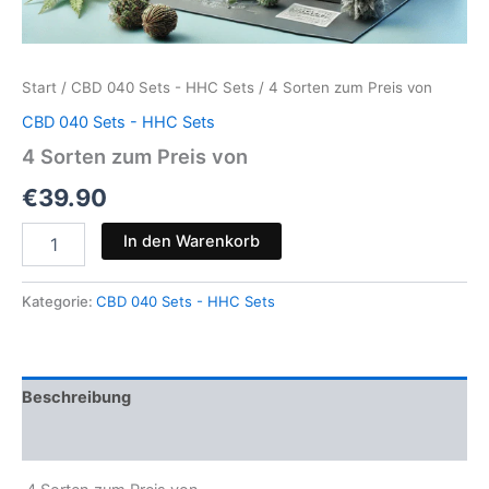
Start
/
CBD 040 Sets - HHC Sets
/ 4 Sorten zum Preis von
CBD 040 Sets - HHC Sets
4 Sorten zum Preis von
€
39.90
4
In den Warenkorb
Sorten
zum
Preis
Kategorie:
CBD 040 Sets - HHC Sets
von
Menge
Beschreibung
Rezensionen (0)