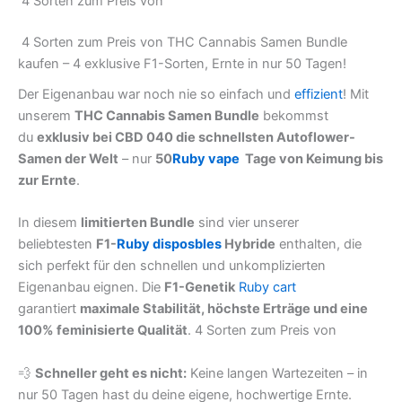
4 Sorten zum Preis von
4 Sorten zum Preis von THC Cannabis Samen Bundle
kaufen – 4 exklusive F1-Sorten, Ernte in nur 50 Tagen!
Der Eigenanbau war noch nie so einfach und
effizient
! Mit
unserem
THC Cannabis Samen Bundle
bekommst
du
exklusiv bei CBD 040 die schnellsten Autoflower-
Samen der Welt
– nur
50
Ruby vape
Tage von Keimung bis
zur Ernte
.
In diesem
limitierten Bundle
sind vier unserer
beliebtesten
F1-
Ruby disposbles
Hybride
enthalten, die
sich perfekt für den schnellen und unkomplizierten
Eigenanbau eignen. Die
F1-Genetik
Ruby cart
garantiert
maximale Stabilität, höchste Erträge und eine
100% feminisierte Qualität
. 4 Sorten zum Preis von
💨
Schneller geht es nicht:
Keine langen Wartezeiten – in
nur 50 Tagen hast du deine eigene, hochwertige Ernte.