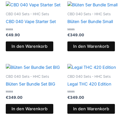
CBD 040 Sets - HHC Sets
CBD 040 Sets - HHC Sets
CBD 040 Vape Starter Set
Blüten 5er Bundle Small
Bewertet
Bewertet
€
49.90
€
349.00
mit
mit
0
0
von
von
In den Warenkorb
In den Warenkorb
5
5
CBD 040 Sets - HHC Sets
CBD 040 Sets - HHC Sets
Blüten 5er Bundle Set BIG
Legal THC 420 Edition
Bewertet
Bewertet
€
349.00
€
349.00
mit
mit
0
0
von
von
In den Warenkorb
In den Warenkorb
5
5