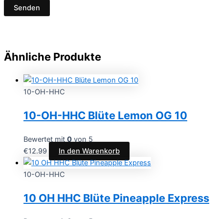
Ähnliche Produkte
10-OH-HHC
10-OH-HHC Blüte Lemon OG 10
Bewertet mit
0
von 5
€
12.99
In den Warenkorb
10-OH-HHC
10 OH HHC Blüte Pineapple Express