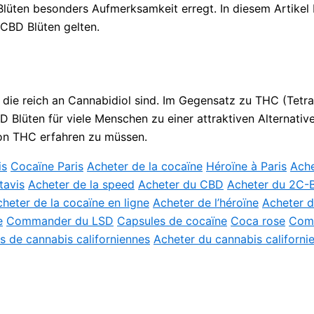
Blüten besonders Aufmerksamkeit erregt. In diesem Artikel 
 CBD Blüten gelten.
, die reich an Cannabidiol sind. Im Gegensatz zu THC (Tet
Blüten für viele Menschen zu einer attraktiven Alternative,
von THC erfahren zu müssen.
is
Cocaïne Paris
Acheter de la cocaïne
Héroïne à Paris
Ache
tavis
Acheter de la speed
Acheter du CBD
Acheter du 2C-
heter de la cocaïne en ligne
Acheter de l’héroïne
Acheter d
e
Commander du LSD
Capsules de cocaïne
Coca rose
Com
és de cannabis californiennes
Acheter du cannabis californi