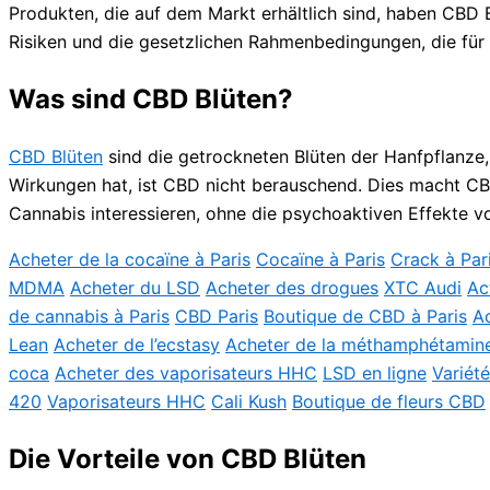
Produkten, die auf dem Markt erhältlich sind, haben CBD 
Risiken und die gesetzlichen Rahmenbedingungen, die für
Was sind CBD Blüten?
CBD Blüten
sind die getrockneten Blüten der Hanfpflanze
Wirkungen hat, ist CBD nicht berauschend. Dies macht CBD 
Cannabis interessieren, ohne die psychoaktiven Effekte 
Acheter de la cocaïne à Paris
Cocaïne à Paris
Crack à Par
MDMA
Acheter du LSD
Acheter des drogues
XTC Audi
Ac
de cannabis à Paris
CBD Paris
Boutique de CBD à Paris
Ac
Lean
Acheter de l’ecstasy
Acheter de la méthamphétamin
coca
Acheter des vaporisateurs HHC
LSD en ligne
Variét
420
Vaporisateurs HHC
Cali Kush
Boutique de fleurs CBD
Die Vorteile von CBD Blüten