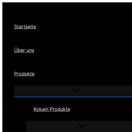
Zum
Inhalt
springen
Startseite
Über uns
Produkte
Menü
umschalten
Kokain Produkte
Menü
umschalten