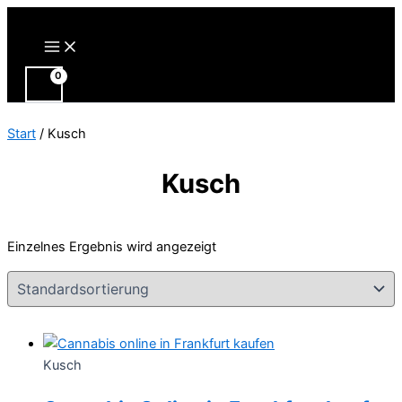
Zum
Inhalt
Main
Menu
springen
Start
/ Kusch
Kusch
Einzelnes Ergebnis wird angezeigt
Kusch